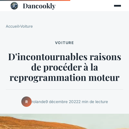
Dancookly
Accueil
›
Voiture
VOITURE
D'incontournables raisons
de procéder à la
reprogrammation moteur
rolande
9 décembre 2022
2 min de lecture
R