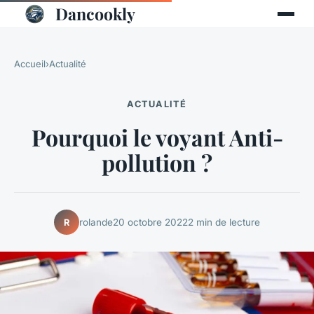
Dancookly
Accueil
›
Actualité
ACTUALITÉ
Pourquoi le voyant Anti-
pollution ?
rolande
20 octobre 2022
2 min de lecture
R