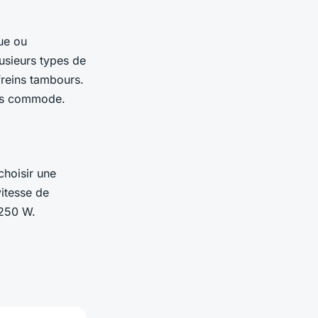
ue ou
lusieurs types de
 freins tambours.
plus commode.
choisir une
vitesse de
 250 W.