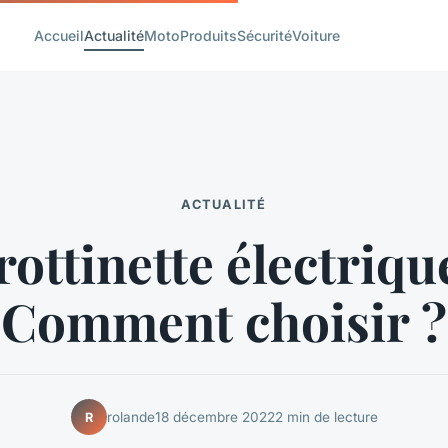
Accueil
Actualité
Moto
Produits
Sécurité
Voiture
ACTUALITÉ
rottinette électrique
Comment choisir ?
rolande
18 décembre 2022
2 min de lecture
R