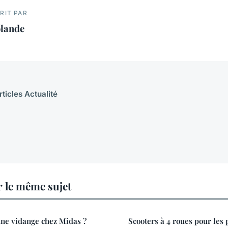
RIT PAR
olande
rticles Actualité
r le même sujet
'une vidange chez Midas ?
Scooters à 4 roues pour les