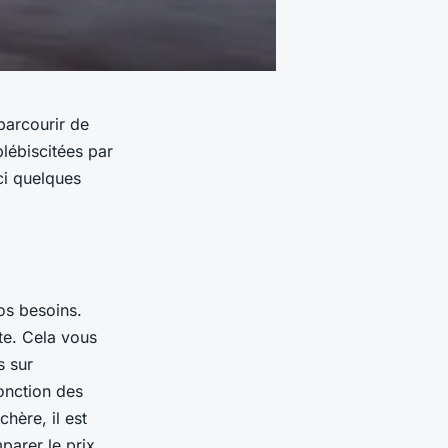
 parcourir de
 plébiscitées par
ci quelques
vos besoins.
tte. Cela vous
s sur
fonction des
hère, il est
parer le prix