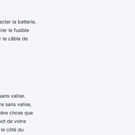
ter la batterie.
rer le fusible
r le câble de
sans valise.
re sans valise,
ière chose que
pot de votre
r le côté du