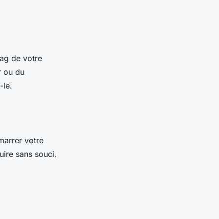
bag de votre
r ou du
-le.
marrer votre
uire sans souci.