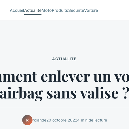
Accueil
Actualité
Moto
Produits
Sécurité
Voiture
ACTUALITÉ
ment enlever un vo
airbag sans valise 
rolande
20 octobre 2022
4 min de lecture
R