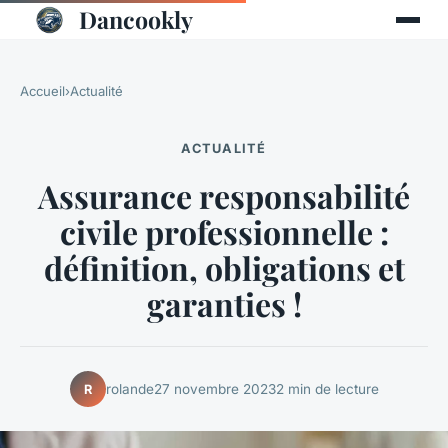
Dancookly
Accueil
›
Actualité
ACTUALITÉ
Assurance responsabilité
civile professionnelle :
définition, obligations et
garanties !
rolande
27 novembre 2023
2 min de lecture
R